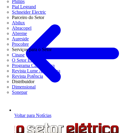
Philips
Pial Legrand
Schneider Electric
Parceiro do Setor
Abilux
Abracopel
Abreme
Aureside
Procobre
Serviços para o Setor
Cinase
O Setor Elétrico
Programa Casa Segura
Revista Lume Arquitetura
Revista Potência
Distribuidor
Dimensional
Sonepar
Voltar para Notícias