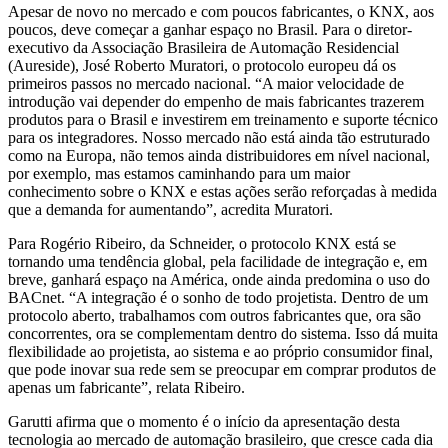
Apesar de novo no mercado e com poucos fabricantes, o KNX, aos
poucos, deve começar a ganhar espaço no Brasil. Para o diretor-
executivo da Associação Brasileira de Automação Residencial
(Aureside), José Roberto Muratori, o protocolo europeu dá os
primeiros passos no mercado nacional. “A maior velocidade de
introdução vai depender do empenho de mais fabricantes trazerem
produtos para o Brasil e investirem em treinamento e suporte técnico
para os integradores. Nosso mercado não está ainda tão estruturado
como na Europa, não temos ainda distribuidores em nível nacional,
por exemplo, mas estamos caminhando para um maior
conhecimento sobre o KNX e estas ações serão reforçadas à medida
que a demanda for aumentando”, acredita Muratori.
Para Rogério Ribeiro, da Schneider, o protocolo KNX está se
tornando uma tendência global, pela facilidade de integração e, em
breve, ganhará espaço na América, onde ainda predomina o uso do
BACnet. “A integração é o sonho de todo projetista. Dentro de um
protocolo aberto, trabalhamos com outros fabricantes que, ora são
concorrentes, ora se complementam dentro do sistema. Isso dá muita
flexibilidade ao projetista, ao sistema e ao próprio consumidor final,
que pode inovar sua rede sem se preocupar em comprar produtos de
apenas um fabricante”, relata Ribeiro.
Garutti afirma que o momento é o início da apresentação desta
tecnologia ao mercado de automação brasileiro, que cresce cada dia