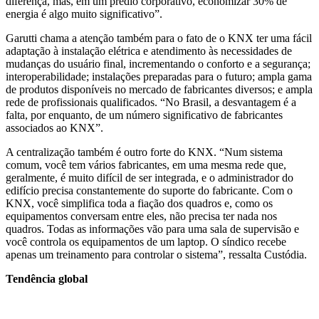
diferença, mas, em um prédio corporativo, economizar 30% de
energia é algo muito significativo”.
Garutti chama a atenção também para o fato de o KNX ter uma fácil
adaptação à instalação elétrica e atendimento às necessidades de
mudanças do usuário final, incrementando o conforto e a segurança;
interoperabilidade; instalações preparadas para o futuro; ampla gama
de produtos disponíveis no mercado de fabricantes diversos; e ampla
rede de profissionais qualificados. “No Brasil, a desvantagem é a
falta, por enquanto, de um número significativo de fabricantes
associados ao KNX”.
A centralização também é outro forte do KNX. “Num sistema
comum, você tem vários fabricantes, em uma mesma rede que,
geralmente, é muito difícil de ser integrada, e o administrador do
edifício precisa constantemente do suporte do fabricante. Com o
KNX, você simplifica toda a fiação dos quadros e, como os
equipamentos conversam entre eles, não precisa ter nada nos
quadros. Todas as informações vão para uma sala de supervisão e
você controla os equipamentos de um laptop. O síndico recebe
apenas um treinamento para controlar o sistema”, ressalta Custódia.
Tendência global