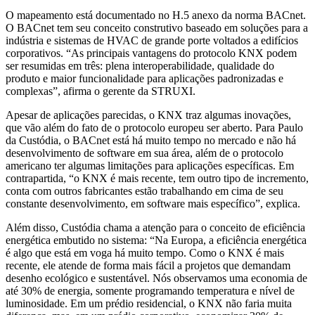
O mapeamento está documentado no H.5 anexo da norma BACnet.
O BACnet tem seu conceito construtivo baseado em soluções para a
indústria e sistemas de HVAC de grande porte voltados a edifícios
corporativos. “As principais vantagens do protocolo KNX podem
ser resumidas em três: plena interoperabilidade, qualidade do
produto e maior funcionalidade para aplicações padronizadas e
complexas”, afirma o gerente da STRUXI.
Apesar de aplicações parecidas, o KNX traz algumas inovações,
que vão além do fato de o protocolo europeu ser aberto. Para Paulo
da Custódia, o BACnet está há muito tempo no mercado e não há
desenvolvimento de software em sua área, além de o protocolo
americano ter algumas limitações para aplicações específicas. Em
contrapartida, “o KNX é mais recente, tem outro tipo de incremento,
conta com outros fabricantes estão trabalhando em cima de seu
constante desenvolvimento, em software mais específico”, explica.
Além disso, Custódia chama a atenção para o conceito de eficiência
energética embutido no sistema: “Na Europa, a eficiência energética
é algo que está em voga há muito tempo. Como o KNX é mais
recente, ele atende de forma mais fácil a projetos que demandam
desenho ecológico e sustentável. Nós observamos uma economia de
até 30% de energia, somente programando temperatura e nível de
luminosidade. Em um prédio residencial, o KNX não faria muita