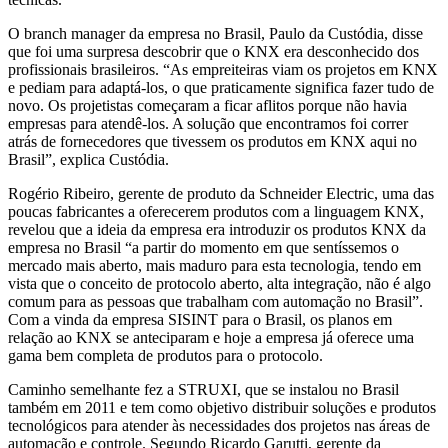
O branch manager da empresa no Brasil, Paulo da Custódia, disse
que foi uma surpresa descobrir que o KNX era desconhecido dos
profissionais brasileiros. “As empreiteiras viam os projetos em KNX
e pediam para adaptá-los, o que praticamente significa fazer tudo de
novo. Os projetistas começaram a ficar aflitos porque não havia
empresas para atendê-los. A solução que encontramos foi correr
atrás de fornecedores que tivessem os produtos em KNX aqui no
Brasil”, explica Custódia.
Rogério Ribeiro, gerente de produto da Schneider Electric, uma das
poucas fabricantes a oferecerem produtos com a linguagem KNX,
revelou que a ideia da empresa era introduzir os produtos KNX da
empresa no Brasil “a partir do momento em que sentíssemos o
mercado mais aberto, mais maduro para esta tecnologia, tendo em
vista que o conceito de protocolo aberto, alta integração, não é algo
comum para as pessoas que trabalham com automação no Brasil”.
Com a vinda da empresa SISINT para o Brasil, os planos em
relação ao KNX se anteciparam e hoje a empresa já oferece uma
gama bem completa de produtos para o protocolo.
Caminho semelhante fez a STRUXI, que se instalou no Brasil
também em 2011 e tem como objetivo distribuir soluções e produtos
tecnológicos para atender às necessidades dos projetos nas áreas de
automação e controle. Segundo Ricardo Garutti, gerente da