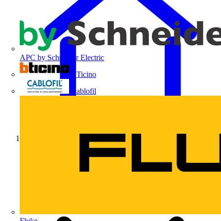
APC by Schneider Electric
BTicino
Cablofil
Início
Fluke