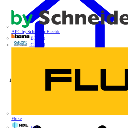
APC by Schneider Electric
BTicino
Cablofil
Início
Fluke
HDL