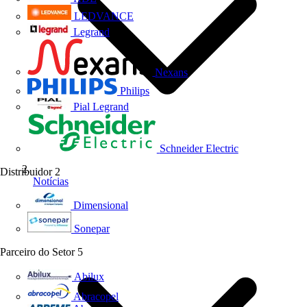
LEDVANCE
Legrand
Nexans
Philips
Pial Legrand
Schneider Electric
Distribuidor
2
Notícias
Dimensional
Sonepar
Parceiro do Setor
5
Abilux
Abracopel