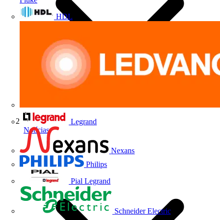
HDL
Legrand
Notícias
Nexans
Philips
Pial Legrand
Schneider Electric