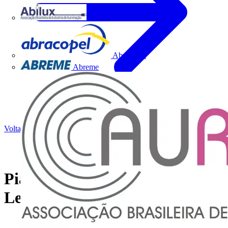
Abilux
Abracopel
Abreme
Voltar para Notícias
Pial Nereya | Tecnologias
Legrand