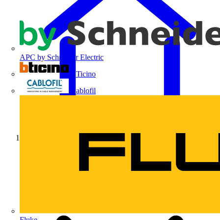
APC by Schneider Electric
BTicino
Cablofil
Início
Fluke