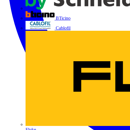
BTicino
Cablofil
Fluke