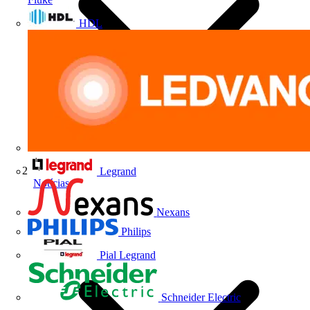
HDL
Legrand
Notícias
Nexans
Philips
Pial Legrand
Schneider Electric