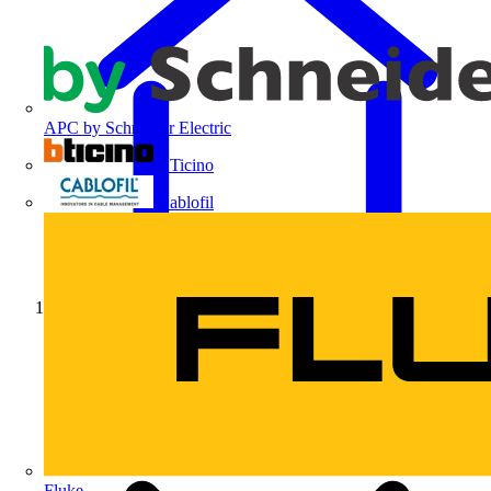
APC by Schneider Electric
BTicino
Cablofil
Início
Fluke