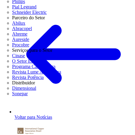
Philips
Pial Legrand
Schneider Electric
Parceiro do Setor
Abilux
Abracopel
Abreme
Aureside
Procobre
Serviços para o Setor
Cinase
O Setor Elétrico
Programa Casa Segura
Revista Lume Arquitetura
Revista Potência
Distribuidor
Dimensional
Sonepar
Voltar para Notícias