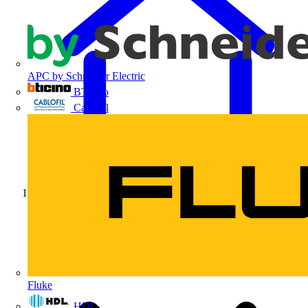
APC by Schneider Electric
BTicino
Cablofil
Início
Fluke
HDL