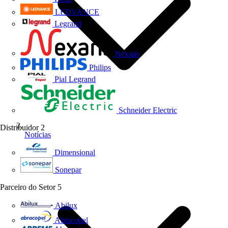
LEDVANCE
Legrand
Nexans
Philips
Pial Legrand
Schneider Electric
Distribuidor
2
Notícias
Dimensional
Sonepar
Parceiro do Setor
5
Abilux
Abracopel