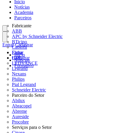
Início
Notícias
Academia
Parceiros
Fabricante
ABB
APC by Schneider Electric
BTicino
Entrar
Cadastrar
Cablofil
Fluke
Entrar
Início
HDL
Cadastrar
Notícias
LEDVANCE
Formativo
Legrand
Nexans
Philips
Pial Legrand
Schneider Electric
Parceiro do Setor
Abilux
Abracopel
Abreme
Aureside
Procobre
Serviços para o Setor
Cinase