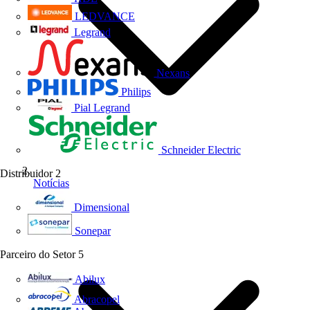
LEDVANCE
Legrand
Nexans
Philips
Pial Legrand
Schneider Electric
Distribuidor
2
Notícias
Dimensional
Sonepar
Parceiro do Setor
5
Abilux
Abracopel