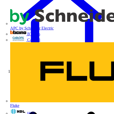
APC by Schneider Electric
BTicino
Cablofil
Início
Fluke
HDL