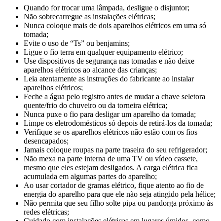
Quando for trocar uma lâmpada, desligue o disjuntor;
Não sobrecarregue as instalações elétricas;
Nunca coloque mais de dois aparelhos elétricos em uma só
tomada;
Evite o uso de “Ts” ou benjamins;
Ligue o fio terra em qualquer equipamento elétrico;
Use dispositivos de segurança nas tomadas e não deixe
aparelhos elétricos ao alcance das crianças;
Leia atentamente as instruções do fabricante ao instalar
aparelhos elétricos;
Feche a água pelo registro antes de mudar a chave seletora
quente/frio do chuveiro ou da torneira elétrica;
Nunca puxe o fio para desligar um aparelho da tomada;
Limpe os eletrodomésticos só depois de retirá-los da tomada;
Verifique se os aparelhos elétricos não estão com os fios
desencapados;
Jamais coloque roupas na parte traseira do seu refrigerador;
Não mexa na parte interna de uma TV ou vídeo cassete,
mesmo que eles estejam desligados. A carga elétrica fica
acumulada em algumas partes do aparelho;
Ao usar cortador de gramas elétrico, fique atento ao fio de
energia do aparelho para que ele não seja atingido pela hélice;
Não permita que seu filho solte pipa ou pandorga próximo às
redes elétricas;
Cuidado com instalações elétricas em lugares úmidos, como