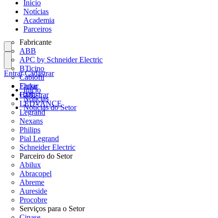
Início
Notícias
Academia
Parceiros
Fabricante
ABB
APC by Schneider Electric
BTicino
Entrar
Cadastrar
Cablofil
Fluke
Entrar
Início
HDL
Cadastrar
Notícias
LEDVANCE
Notícias do Setor
Legrand
Nexans
Philips
Pial Legrand
Schneider Electric
Parceiro do Setor
Abilux
Abracopel
Abreme
Aureside
Procobre
Serviços para o Setor
Cinase