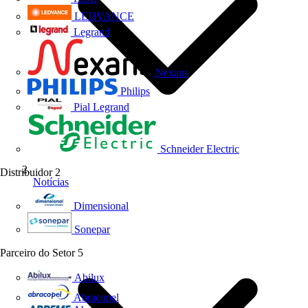
LEDVANCE
Legrand
Nexans
Philips
Pial Legrand
Schneider Electric
Distribuidor
2
Notícias
Dimensional
Sonepar
Parceiro do Setor
5
Abilux
Abracopel