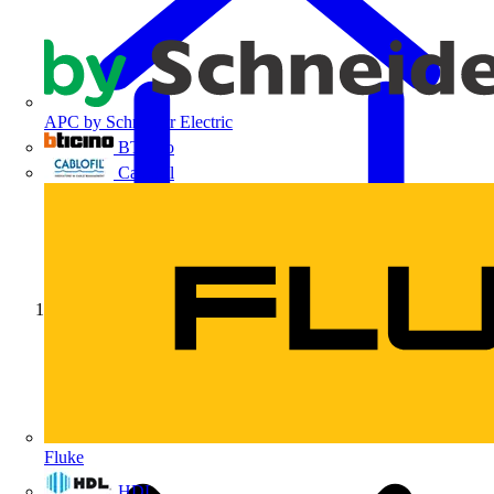
APC by Schneider Electric
BTicino
Cablofil
Início
Fluke
HDL