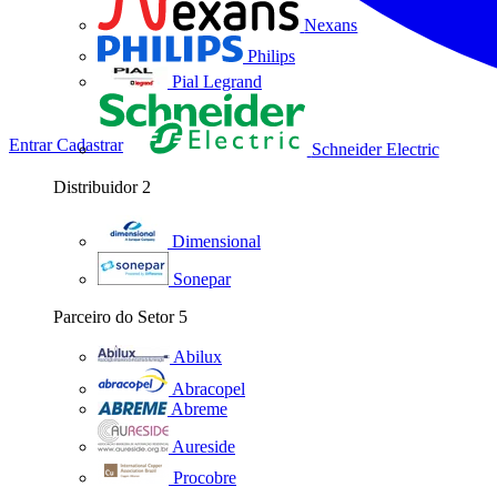
Nexans
Philips
Pial Legrand
Entrar
Cadastrar
Schneider Electric
Distribuidor
2
Dimensional
Sonepar
Parceiro do Setor
5
Abilux
Abracopel
Abreme
Aureside
Procobre