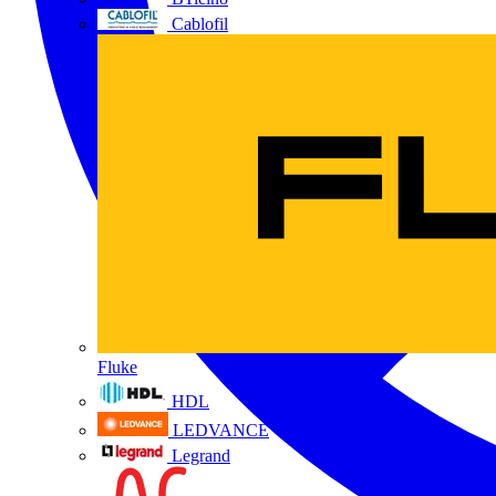
Cablofil
Fluke
HDL
LEDVANCE
Legrand