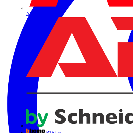
ABB
BTicino