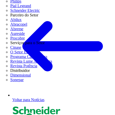
Philips
Pial Legrand
Schneider Electric
Parceiro do Setor
Abilux
Abracopel
Abreme
Aureside
Procobre
Serviços para o Setor
Cinase
O Setor Elétrico
Programa Casa Segura
Revista Lume Arquitetura
Revista Potência
Distribuidor
Dimensional
Sonepar
Voltar para Notícias