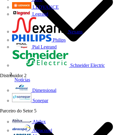
LEDVANCE
Legrand
Nexans
Philips
Pial Legrand
Schneider Electric
Distribuidor
2
Notícias
Dimensional
Sonepar
Parceiro do Setor
5
Abilux
Abracopel