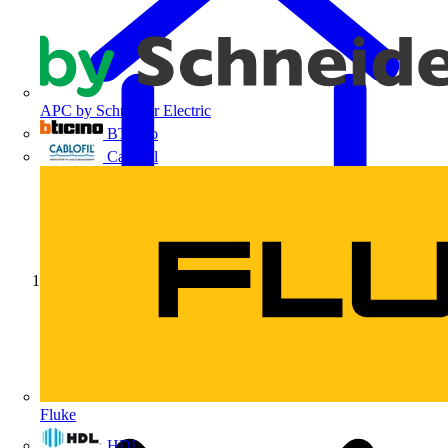
APC by Schneider Electric
BTicino
Cablofil
Início
Fluke
HDL