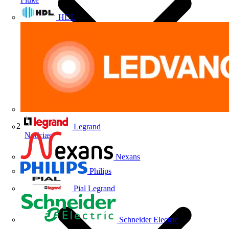
HDL
Legrand
Notícias
Nexans
Philips
Pial Legrand
Schneider Electric