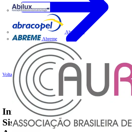
Abilux
Abracopel
Abreme
Voltar para Notícias
Innovation Talk Webinar:
Sistemas Híbridos e