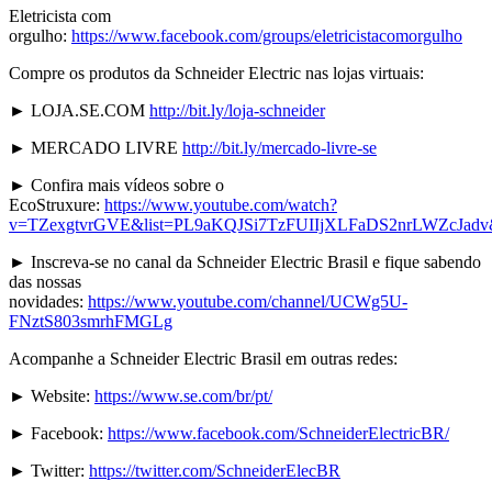
Eletricista com
orgulho:
https://www.facebook.com/groups/eletricistacomorgulho
Compre os produtos da Schneider Electric nas lojas virtuais:
► LOJA.SE.COM
http://bit.ly/loja-schneider
► MERCADO LIVRE
http://bit.ly/mercado-livre-se
► Confira mais vídeos sobre o
EcoStruxure:
https://www.youtube.com/watch?
v=TZexgtvrGVE&list=PL9aKQJSi7TzFUIIjXLFaDS2nrLWZcJadv
► Inscreva-se no canal da Schneider Electric Brasil e fique sabendo
das nossas
novidades:
https://www.youtube.com/channel/UCWg5U-
FNztS803smrhFMGLg
Acompanhe a Schneider Electric Brasil em outras redes:
► Website:
https://www.se.com/br/pt/
► Facebook:
https://www.facebook.com/SchneiderElectricBR/
► Twitter:
https://twitter.com/SchneiderElecBR