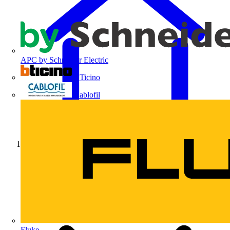
APC by Schneider Electric
BTicino
Cablofil
Início
Fluke