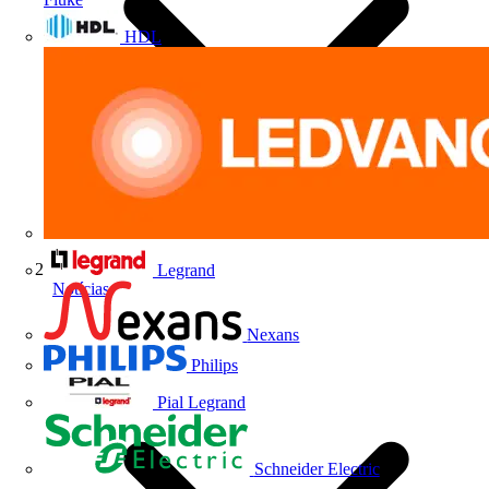
HDL
Legrand
Notícias
Nexans
Philips
Pial Legrand
Schneider Electric