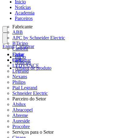
Início
Notícias
Academia
Parceiros
Fabricante
ABB
APC by Schneider Electric
BTicino
Entrar
Cadastrar
Cablofil
Fluke
Entrar
Início
HDL
Cadastrar
Notícias
LEDVANCE
Artigos de produto
Legrand
Nexans
Philips
Pial Legrand
Schneider Electric
Parceiro do Setor
Abilux
Abracopel
Abreme
Aureside
Procobre
Serviços para o Setor
Cinase