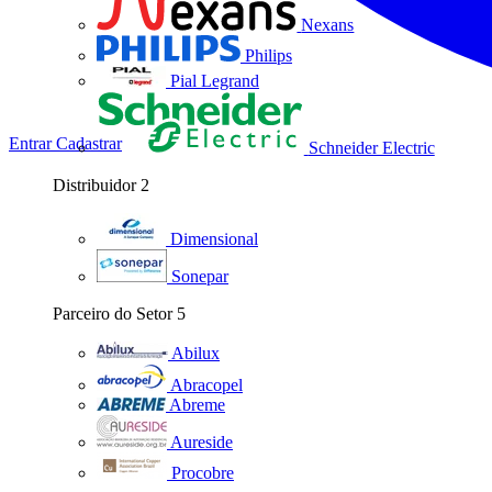
Nexans
Philips
Pial Legrand
Entrar
Cadastrar
Schneider Electric
Distribuidor
2
Dimensional
Sonepar
Parceiro do Setor
5
Abilux
Abracopel
Abreme
Aureside
Procobre