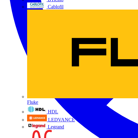
Cablofil
Fluke
HDL
LEDVANCE
Legrand