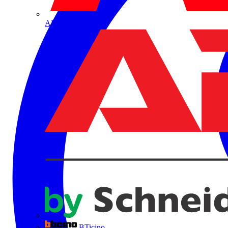
ABB
BTicino