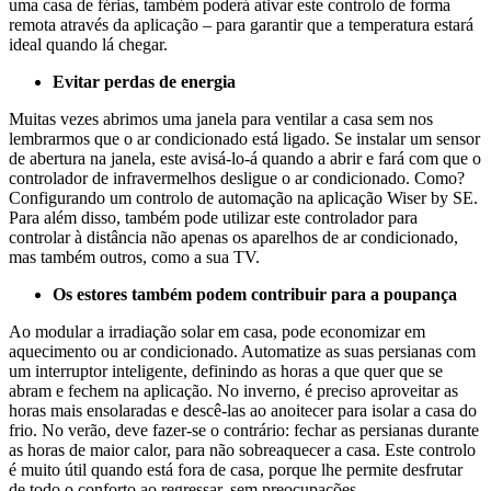
uma casa de férias, também poderá ativar este controlo de forma
remota através da aplicação – para garantir que a temperatura estará
ideal quando lá chegar.
Evitar perdas de energia
Muitas vezes abrimos uma janela para ventilar a casa sem nos
lembrarmos que o ar condicionado está ligado. Se instalar um sensor
de abertura na janela, este avisá-lo-á quando a abrir e fará com que o
controlador de infravermelhos desligue o ar condicionado. Como?
Configurando um controlo de automação na aplicação Wiser by SE.
Para além disso, também pode utilizar este controlador para
controlar à distância não apenas os aparelhos de ar condicionado,
mas também outros, como a sua TV.
Os estores também podem contribuir para a poupança
Ao modular a irradiação solar em casa, pode economizar em
aquecimento ou ar condicionado. Automatize as suas persianas com
um interruptor inteligente, definindo as horas a que quer que se
abram e fechem na aplicação. No inverno, é preciso aproveitar as
horas mais ensolaradas e descê-las ao anoitecer para isolar a casa do
frio. No verão, deve fazer-se o contrário: fechar as persianas durante
as horas de maior calor, para não sobreaquecer a casa. Este controlo
é muito útil quando está fora de casa, porque lhe permite desfrutar
de todo o conforto ao regressar, sem preocupações.