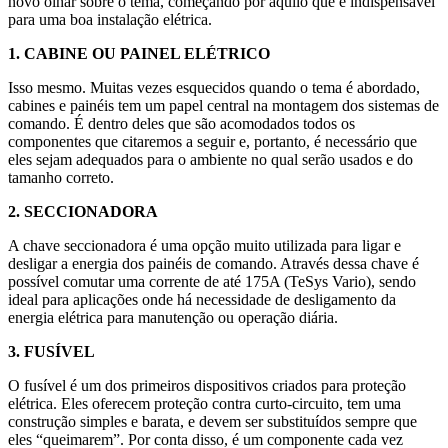
novo olhar sobre o tema, começando por aquilo que é indispensável
para uma boa instalação elétrica.
1. CABINE OU PAINEL ELÉTRICO
Isso mesmo. Muitas vezes esquecidos quando o tema é abordado,
cabines e painéis tem um papel central na montagem dos sistemas de
comando. É dentro deles que são acomodados todos os
componentes que citaremos a seguir e, portanto, é necessário que
eles sejam adequados para o ambiente no qual serão usados e do
tamanho correto.
2. SECCIONADORA
A chave seccionadora é uma opção muito utilizada para ligar e
desligar a energia dos painéis de comando. Através dessa chave é
possível comutar uma corrente de até 175A (TeSys Vario), sendo
ideal para aplicações onde há necessidade de desligamento da
energia elétrica para manutenção ou operação diária.
3. FUSÍVEL
O fusível é um dos primeiros dispositivos criados para proteção
elétrica. Eles oferecem proteção contra curto-circuito, tem uma
construção simples e barata, e devem ser substituídos sempre que
eles “queimarem”. Por conta disso, é um componente cada vez