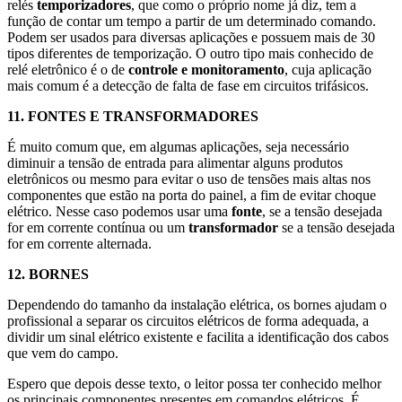
relés
temporizadores
, que como o próprio nome já diz, tem a
função de contar um tempo a partir de um determinado comando.
Podem ser usados para diversas aplicações e possuem mais de 30
tipos diferentes de temporização. O outro tipo mais conhecido de
relé eletrônico é o de
controle e monitoramento
, cuja aplicação
mais comum é a detecção de falta de fase em circuitos trifásicos.
11. FONTES E TRANSFORMADORES
É muito comum que, em algumas aplicações, seja necessário
diminuir a tensão de entrada para alimentar alguns produtos
eletrônicos ou mesmo para evitar o uso de tensões mais altas nos
componentes que estão na porta do painel, a fim de evitar choque
elétrico. Nesse caso podemos usar uma
fonte
, se a tensão desejada
for em corrente contínua ou um
transformador
se a tensão desejada
for em corrente alternada.
12. BORNES
Dependendo do tamanho da instalação elétrica, os bornes ajudam o
profissional a separar os circuitos elétricos de forma adequada, a
dividir um sinal elétrico existente e facilita a identificação dos cabos
que vem do campo.
Espero que depois desse texto, o leitor possa ter conhecido melhor
os principais componentes presentes em comandos elétricos. É