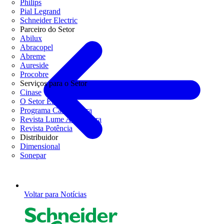
Philips
Pial Legrand
Schneider Electric
Parceiro do Setor
Abilux
Abracopel
Abreme
Aureside
Procobre
Serviços para o Setor
Cinase
O Setor Elétrico
Programa Casa Segura
Revista Lume Arquitetura
Revista Potência
Distribuidor
Dimensional
Sonepar
Voltar para Notícias