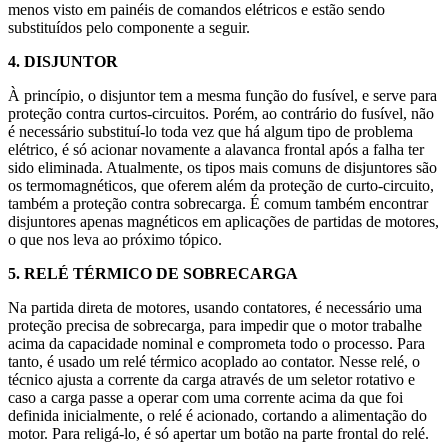
menos visto em painéis de comandos elétricos e estão sendo
substituídos pelo componente a seguir.
4. DISJUNTOR
À princípio, o disjuntor tem a mesma função do fusível, e serve para
proteção contra curtos-circuitos. Porém, ao contrário do fusível, não
é necessário substituí-lo toda vez que há algum tipo de problema
elétrico, é só acionar novamente a alavanca frontal após a falha ter
sido eliminada. Atualmente, os tipos mais comuns de disjuntores são
os termomagnéticos, que oferem além da proteção de curto-circuito,
também a proteção contra sobrecarga. É comum também encontrar
disjuntores apenas magnéticos em aplicações de partidas de motores,
o que nos leva ao próximo tópico.
5. RELÉ TÉRMICO DE SOBRECARGA
Na partida direta de motores, usando contatores, é necessário uma
proteção precisa de sobrecarga, para impedir que o motor trabalhe
acima da capacidade nominal e comprometa todo o processo. Para
tanto, é usado um relé térmico acoplado ao contator. Nesse relé, o
técnico ajusta a corrente da carga através de um seletor rotativo e
caso a carga passe a operar com uma corrente acima da que foi
definida inicialmente, o relé é acionado, cortando a alimentação do
motor. Para religá-lo, é só apertar um botão na parte frontal do relé.