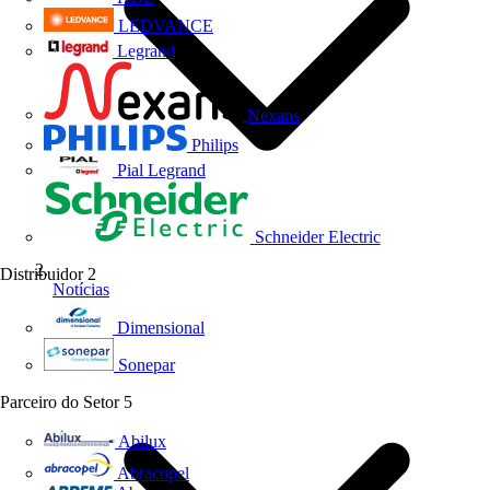
LEDVANCE
Legrand
Nexans
Philips
Pial Legrand
Schneider Electric
Distribuidor
2
Notícias
Dimensional
Sonepar
Parceiro do Setor
5
Abilux
Abracopel