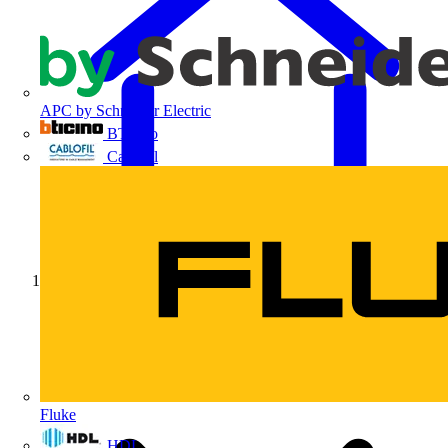
APC by Schneider Electric
BTicino
Cablofil
Início
Fluke
HDL