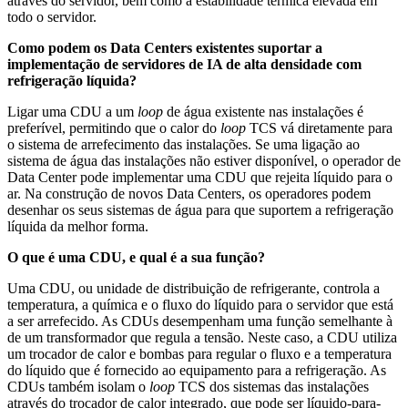
através do servidor, bem como a estabilidade térmica elevada em
todo o servidor.
Como podem os Data Centers existentes suportar a
implementação de servidores de IA de alta densidade com
refrigeração líquida?
Ligar uma CDU a um
loop
de água existente nas instalações é
preferível, permitindo que o calor do
loop
TCS vá diretamente para
o sistema de arrefecimento das instalações. Se uma ligação ao
sistema de água das instalações não estiver disponível, o operador de
Data Center pode implementar uma CDU que rejeita líquido para o
ar. Na construção de novos Data Centers, os operadores podem
desenhar os seus sistemas de água para que suportem a refrigeração
líquida da melhor forma.
O que é uma CDU, e qual é a sua função?
Uma CDU, ou unidade de distribuição de refrigerante, controla a
temperatura, a química e o fluxo do líquido para o servidor que está
a ser arrefecido. As CDUs desempenham uma função semelhante à
de um transformador que regula a tensão. Neste caso, a CDU utiliza
um trocador de calor e bombas para regular o fluxo e a temperatura
do líquido que é fornecido ao equipamento para a refrigeração. As
CDUs também isolam o
loop
TCS dos sistemas das instalações
através do trocador de calor integrado, que pode ser líquido-para-