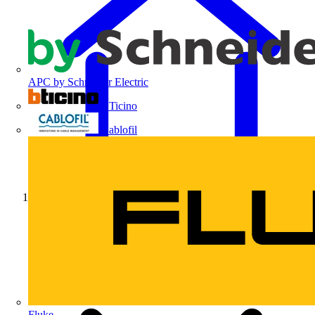
APC by Schneider Electric
BTicino
Cablofil
Início
Fluke