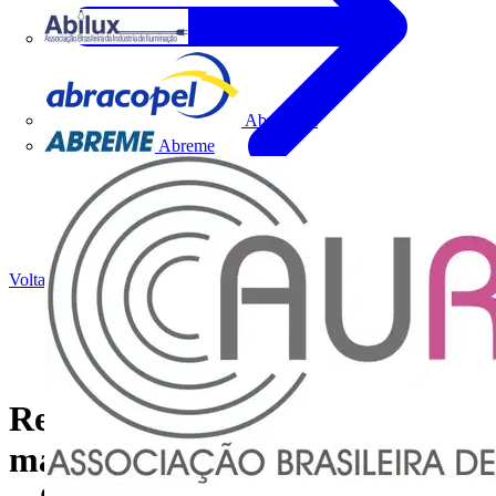
Abilux
Abracopel
Abreme
Voltar para Notícias
Respondemos às perguntas
mais frequentes sobre IA e