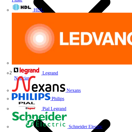
HDL
Legrand
Notícias
Nexans
Philips
Pial Legrand
Schneider Electric