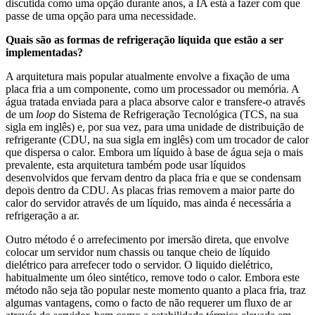
discutida como uma opção durante anos, a IA está a fazer com que
passe de uma opção para uma necessidade.
Quais são as formas de refrigeração líquida que estão a ser
implementadas?
A arquitetura mais popular atualmente envolve a fixação de uma
placa fria a um componente, como um processador ou memória. A
água tratada enviada para a placa absorve calor e transfere-o através
de um
loop
do Sistema de Refrigeração Tecnológica (TCS, na sua
sigla em inglês) e, por sua vez, para uma unidade de distribuição de
refrigerante (CDU, na sua sigla em inglês) com um trocador de calor
que dispersa o calor. Embora um líquido à base de água seja o mais
prevalente, esta arquitetura também pode usar líquidos
desenvolvidos que fervam dentro da placa fria e que se condensam
depois dentro da CDU. As placas frias removem a maior parte do
calor do servidor através de um líquido, mas ainda é necessária a
refrigeração a ar.
Outro método é o arrefecimento por imersão direta, que envolve
colocar um servidor num chassis ou tanque cheio de líquido
dielétrico para arrefecer todo o servidor. O liquido dielétrico,
habitualmente um óleo sintético, remove todo o calor. Embora este
método não seja tão popular neste momento quanto a placa fria, traz
algumas vantagens, como o facto de não requerer um fluxo de ar