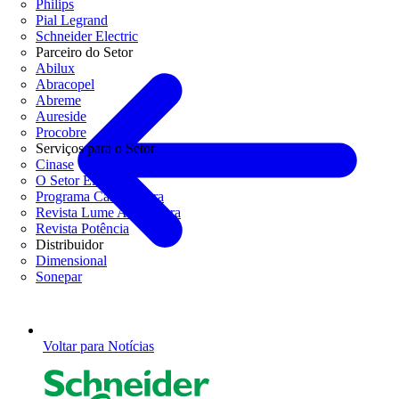
Philips
Pial Legrand
Schneider Electric
Parceiro do Setor
Abilux
Abracopel
Abreme
Aureside
Procobre
Serviços para o Setor
Cinase
O Setor Elétrico
Programa Casa Segura
Revista Lume Arquitetura
Revista Potência
Distribuidor
Dimensional
Sonepar
Voltar para Notícias