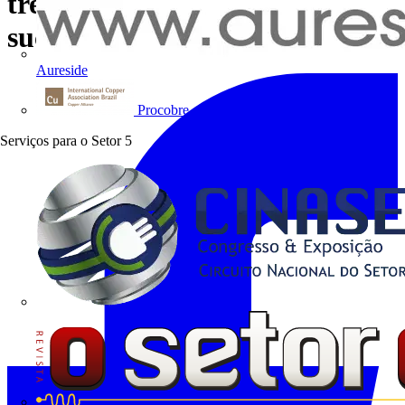
treinadores de futebol bem-
sucedidos
Aureside
Procobre
Serviços para o Setor
5