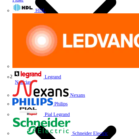
HDL
Legrand
Notícias
Nexans
Philips
Pial Legrand
Schneider Electric