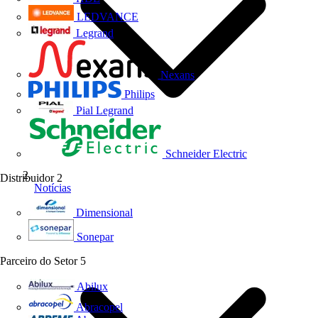
LEDVANCE
Legrand
Nexans
Philips
Pial Legrand
Schneider Electric
Distribuidor
2
Notícias
Dimensional
Sonepar
Parceiro do Setor
5
Abilux
Abracopel