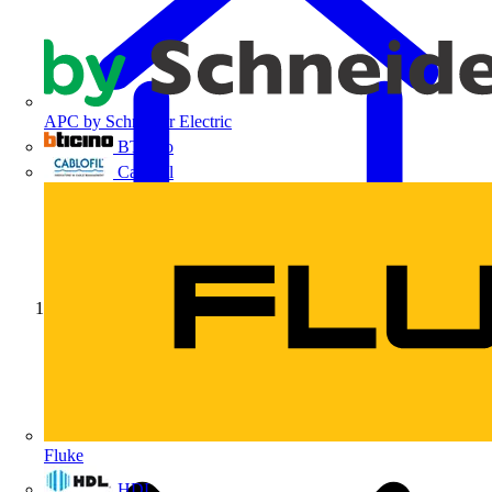
APC by Schneider Electric
BTicino
Cablofil
Início
Fluke
HDL