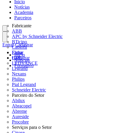
Início
Notícias
Academia
Parceiros
Fabricante
ABB
APC by Schneider Electric
BTicino
Entrar
Cadastrar
Cablofil
Fluke
Entrar
Início
HDL
Cadastrar
Notícias
LEDVANCE
Formativo
Legrand
Nexans
Philips
Pial Legrand
Schneider Electric
Parceiro do Setor
Abilux
Abracopel
Abreme
Aureside
Procobre
Serviços para o Setor
Cinase