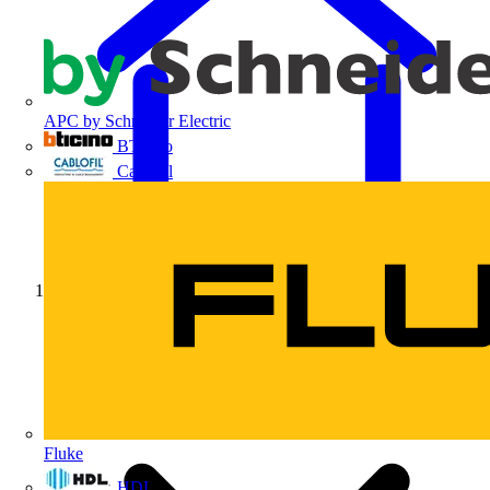
APC by Schneider Electric
BTicino
Cablofil
Início
Fluke
HDL