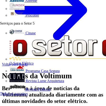
Abreme
Aureside
Procobre
Serviços para o Setor
5
Cinase
O Setor Elétrico
Voltar para Início
Programa Casa Segura
Notícias da Voltimum
Revista Lume Arquitetura
Bem-vindo à área de notícias da
Revista Potência
Todos os parceiros
Voltimum, atualizada diariamente com as
últimas novidades do setor elétrico.