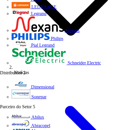
LEDVANCE
Legrand
Nexans
Philips
Pial Legrand
Schneider Electric
Notícias
Distribuidor
2
Dimensional
Sonepar
Parceiro do Setor
5
Abilux
Abracopel