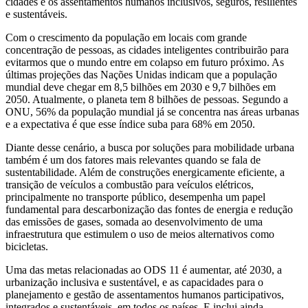
cidades e os assentamentos humanos inclusivos, seguros, resilientes
e sustentáveis.
Com o crescimento da população em locais com grande
concentração de pessoas, as cidades inteligentes contribuirão para
evitarmos que o mundo entre em colapso em futuro próximo. As
últimas projeções das Nações Unidas indicam que a população
mundial deve chegar em 8,5 bilhões em 2030 e 9,7 bilhões em
2050. Atualmente, o planeta tem 8 bilhões de pessoas. Segundo a
ONU, 56% da população mundial já se concentra nas áreas urbanas
e a expectativa é que esse índice suba para 68% em 2050.
Diante desse cenário, a busca por soluções para mobilidade urbana
também é um dos fatores mais relevantes quando se fala de
sustentabilidade. Além de construções energicamente eficiente, a
transição de veículos a combustão para veículos elétricos,
principalmente no transporte público, desempenha um papel
fundamental para descarbonização das fontes de energia e redução
das emissões de gases, somada ao desenvolvimento de uma
infraestrutura que estimulem o uso de meios alternativos como
bicicletas.
Uma das metas relacionadas ao ODS 11 é aumentar, até 2030, a
urbanização inclusiva e sustentável, e as capacidades para o
planejamento e gestão de assentamentos humanos participativos,
integrados e sustentáveis, em todos os países. E inclui ainda