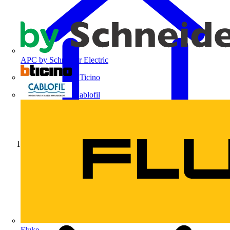
APC by Schneider Electric
BTicino
Cablofil
Início
Fluke