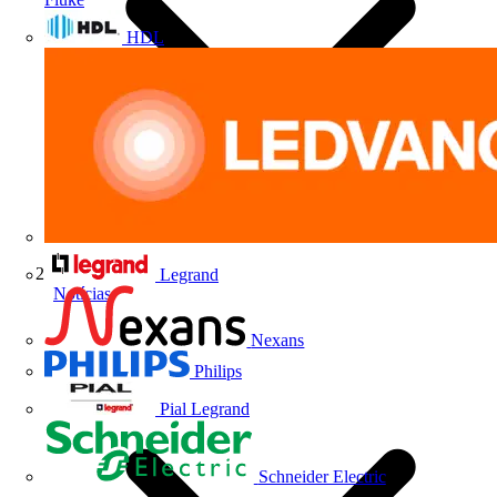
HDL
Legrand
Notícias
Nexans
Philips
Pial Legrand
Schneider Electric