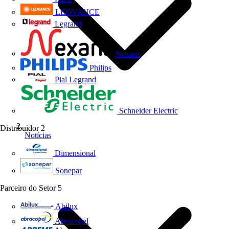
LEDVANCE
Legrand
Nexans
Philips
Pial Legrand
Schneider Electric
Distribuidor
2
Notícias
Dimensional
Sonepar
Parceiro do Setor
5
Abilux
Abracopel