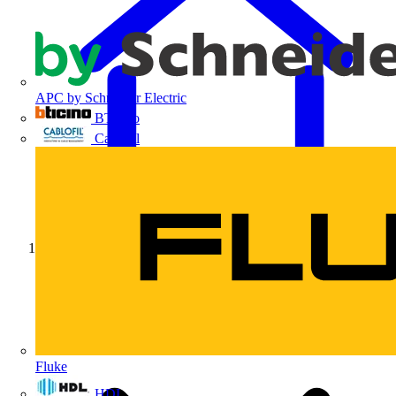
APC by Schneider Electric
BTicino
Cablofil
Início
Fluke
HDL