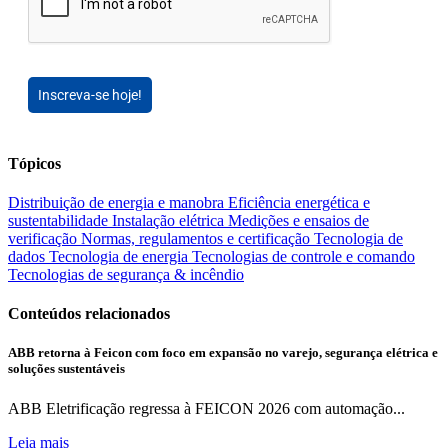
Inscreva-se hoje!
Tópicos
Distribuição de energia e manobra
Eficiência energética e
sustentabilidade
Instalação elétrica
Medições e ensaios de
verificação
Normas, regulamentos e certificação
Tecnologia de
dados
Tecnologia de energia
Tecnologias de controle e comando
Tecnologias de segurança & incêndio
Conteúdos relacionados
ABB retorna à Feicon com foco em expansão no varejo, segurança elétrica e
soluções sustentáveis
ABB Eletrificação regressa à FEICON 2026 com automação...
Leia mais