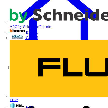
APC by Schneider Electric
BTicino
Cablofil
Início
Fluke
HDL