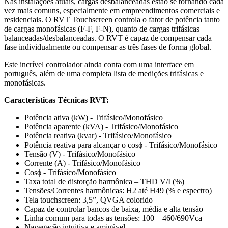
Nas instalações atuais, cargas desbalanceadas estão se tornando cada
vez mais comuns, especialmente em empreendimentos comerciais e
residenciais. O RVT Touchscreen controla o fator de potência tanto
de cargas monofásicas (F-F, F-N), quanto de cargas trifásicas
balanceadas/desbalanceadas. O RVT é capaz de compensar cada
fase individualmente ou compensar as três fases de forma global.
Este incrível controlador ainda conta com uma interface em
português, além de uma completa lista de medições trifásicas e
monofásicas.
Características Técnicas RVT:
Potência ativa (kW) - Trifásico/Monofásico
Potência aparente (kVA) - Trifásico/Monofásico
Potência reativa (kvar) - Trifásico/Monofásico
Potência reativa para alcançar o cosϕ - Trifásico/Monofásico
Tensão (V) - Trifásico/Monofásico
Corrente (A) - Trifásico/Monofásico
Cosϕ - Trifásico/Monofásico
Taxa total de distorção harmônica – THD V/I (%)
Tensões/Correntes harmônicas: H2 até H49 (% e espectro)
Tela touchscreen: 3,5”, QVGA colorido
Capaz de controlar bancos de baixa, média e alta tensão
Linha comum para todas as tensões: 100 – 460/690Vca
Navegação intuitiva e amigável