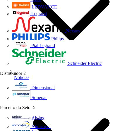
LEDVANCE
Legrand
Nexans
Philips
Pial Legrand
Schneider Electric
Distribuidor
2
Notícias
Dimensional
Sonepar
Parceiro do Setor
5
Abilux
Abracopel