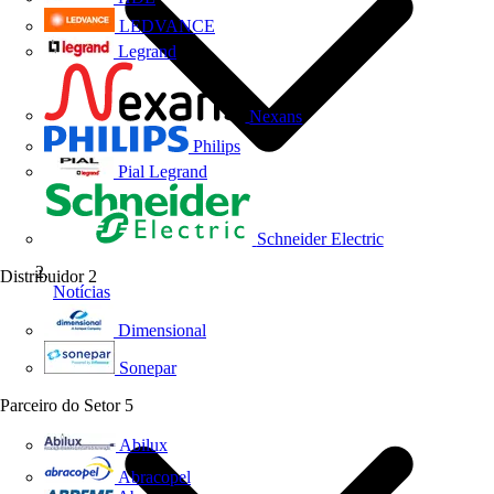
LEDVANCE
Legrand
Nexans
Philips
Pial Legrand
Schneider Electric
Distribuidor
2
Notícias
Dimensional
Sonepar
Parceiro do Setor
5
Abilux
Abracopel