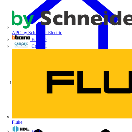
APC by Schneider Electric
BTicino
Cablofil
Início
Fluke
HDL