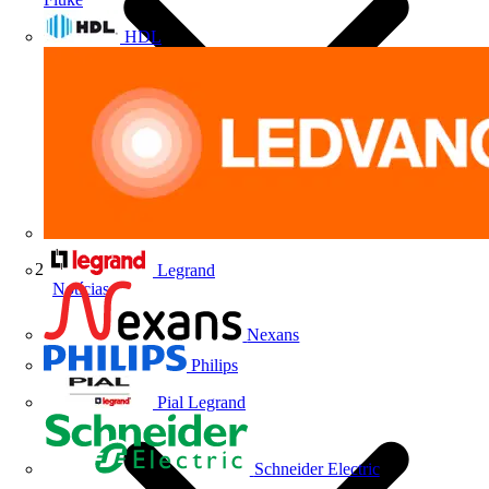
HDL
Legrand
Notícias
Nexans
Philips
Pial Legrand
Schneider Electric