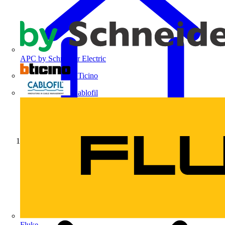
APC by Schneider Electric
BTicino
Cablofil
Início
Fluke