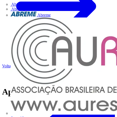
Abilux
Abracopel
Abreme
Voltar para Notícias
App My Home Legrand