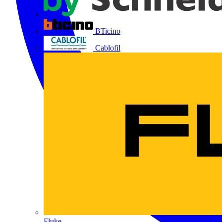
BTicino
Cablofil
Fluke