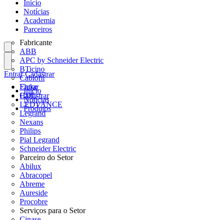
Início
Notícias
Academia
Parceiros
Fabricante
ABB
APC by Schneider Electric
BTicino
Entrar
Cadastrar
Cablofil
Fluke
Entrar
Início
HDL
Cadastrar
Notícias
LEDVANCE
Produtos
Legrand
Nexans
Philips
Pial Legrand
Schneider Electric
Parceiro do Setor
Abilux
Abracopel
Abreme
Aureside
Procobre
Serviços para o Setor
Cinase