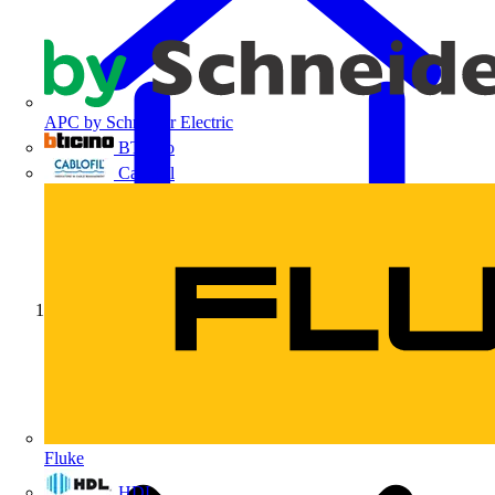
APC by Schneider Electric
BTicino
Cablofil
Início
Fluke
HDL