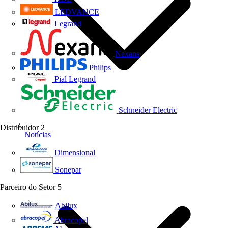
LEDVANCE
Legrand
Nexans
Philips
Pial Legrand
Schneider Electric
Distribuidor
2
Notícias
Dimensional
Sonepar
Parceiro do Setor
5
Abilux
Abracopel