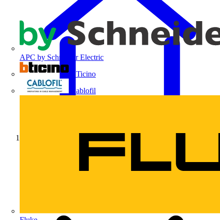
APC by Schneider Electric
BTicino
Cablofil
Início
Fluke