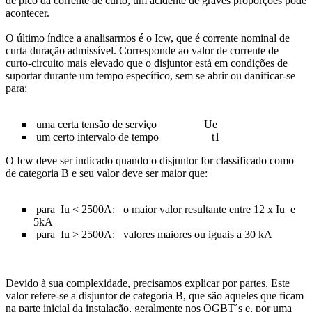
de pico da corrente de curto, um acidente de graves proporções pode
acontecer.
O último índice a analisarmos é o Icw, que é corrente nominal de
curta duração admissível. Corresponde ao valor de corrente de
curto-circuito mais elevado que o disjuntor está em condições de
suportar durante um tempo específico, sem se abrir ou danificar-se
para:
uma certa tensão de serviço Ue
um certo intervalo de tempo t1
O Icw deve ser indicado quando o disjuntor for classificado como
de categoria B e seu valor deve ser maior que:
para Iu < 2500A: o maior valor resultante entre 12 x Iu e
5kA
para Iu > 2500A: valores maiores ou iguais a 30 kA
Devido à sua complexidade, precisamos explicar por partes. Este
valor refere-se a disjuntor de categoria B, que são aqueles que ficam
na parte inicial da instalação, geralmente nos QGBT´s e, por uma