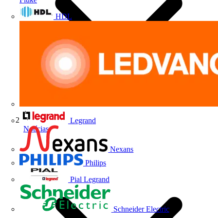
HDL
Legrand
Notícias
Nexans
Philips
Pial Legrand
Schneider Electric