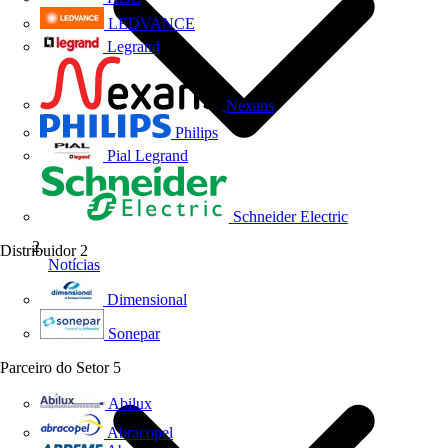
LEDVANCE
Legrand
Nexans
Philips
Pial Legrand
Schneider Electric
Distribuidor
2
Notícias
Dimensional
Sonepar
Parceiro do Setor
5
Abilux
Abracopel