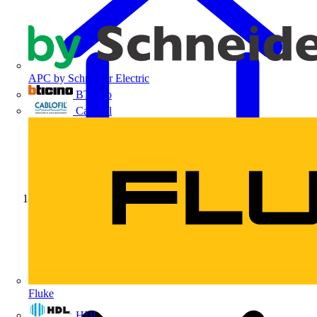
APC by Schneider Electric
BTicino
Cablofil
Início
Fluke
HDL