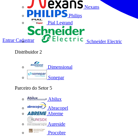
Nexans
Philips
Pial Legrand
Entrar
Cadastrar
Schneider Electric
Distribuidor
2
Dimensional
Sonepar
Parceiro do Setor
5
Abilux
Abracopel
Abreme
Aureside
Procobre