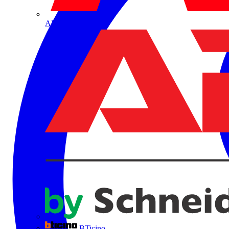
ABB
BTicino