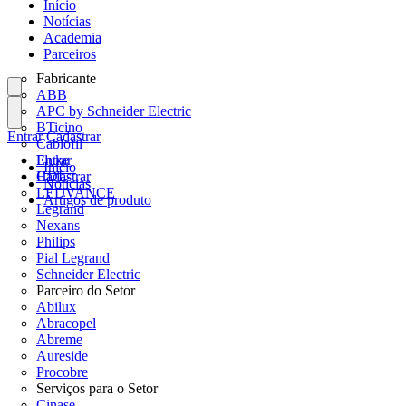
Início
Notícias
Academia
Parceiros
Fabricante
ABB
APC by Schneider Electric
BTicino
Entrar
Cadastrar
Cablofil
Fluke
Entrar
Início
HDL
Cadastrar
Notícias
LEDVANCE
Artigos de produto
Legrand
Nexans
Philips
Pial Legrand
Schneider Electric
Parceiro do Setor
Abilux
Abracopel
Abreme
Aureside
Procobre
Serviços para o Setor
Cinase