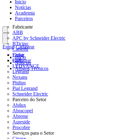
Início
Notícias
Academia
Parceiros
Fabricante
ABB
APC by Schneider Electric
BTicino
Entrar
Cadastrar
Cablofil
Fluke
Entrar
Início
HDL
Cadastrar
Notícias
LEDVANCE
Artigos Técnicos
Legrand
Nexans
Philips
Pial Legrand
Schneider Electric
Parceiro do Setor
Abilux
Abracopel
Abreme
Aureside
Procobre
Serviços para o Setor
Cinase