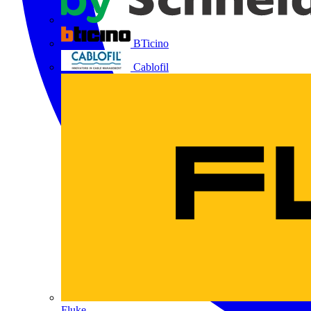
BTicino
Cablofil
Fluke