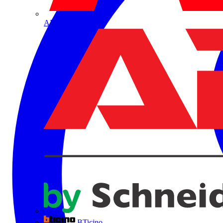
ABB
BTicino