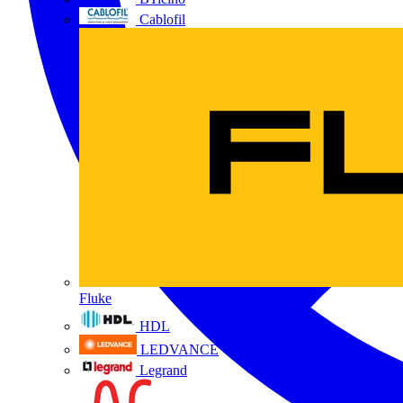
Cablofil
Fluke
HDL
LEDVANCE
Legrand