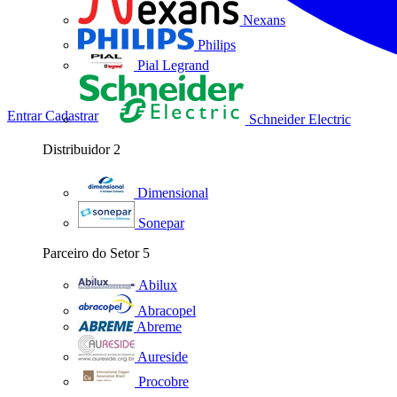
Nexans
Philips
Pial Legrand
Entrar
Cadastrar
Schneider Electric
Distribuidor
2
Dimensional
Sonepar
Parceiro do Setor
5
Abilux
Abracopel
Abreme
Aureside
Procobre