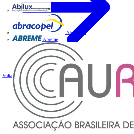
Abilux
Abracopel
Abreme
Voltar para Notícias