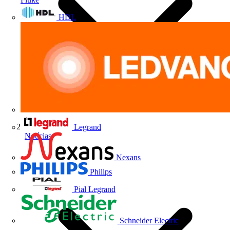
HDL
Legrand
Notícias
Nexans
Philips
Pial Legrand
Schneider Electric