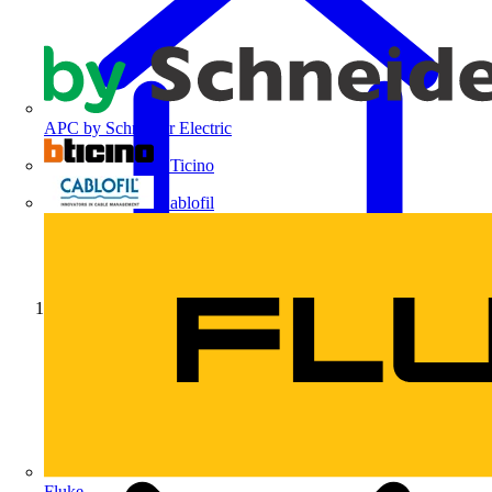
APC by Schneider Electric
BTicino
Cablofil
Início
Fluke