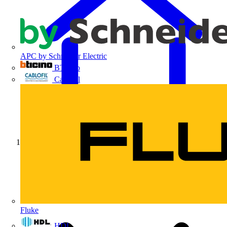
APC by Schneider Electric
BTicino
Cablofil
Início
Fluke
HDL