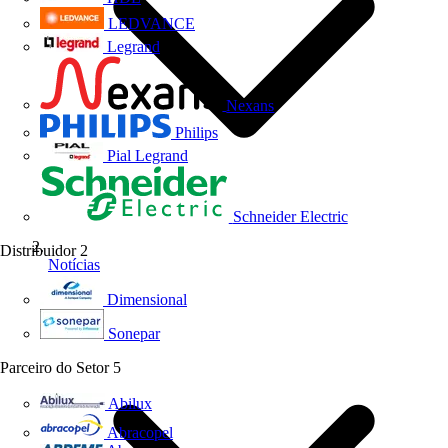
LEDVANCE
Legrand
Nexans
Philips
Pial Legrand
Schneider Electric
Distribuidor
2
Notícias
Dimensional
Sonepar
Parceiro do Setor
5
Abilux
Abracopel