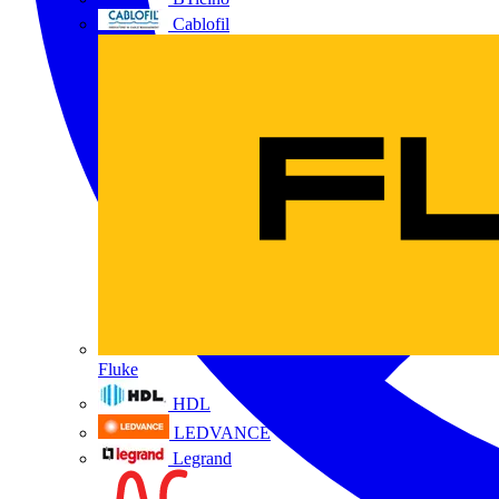
Cablofil
Fluke
HDL
LEDVANCE
Legrand