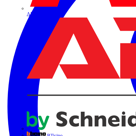
ABB
BTicino