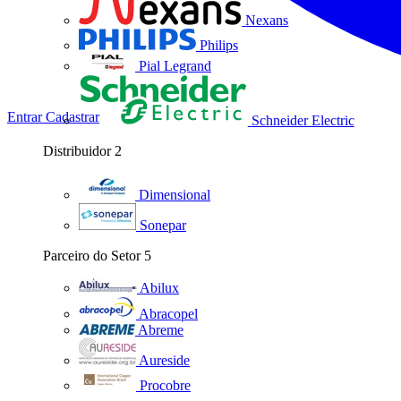
Nexans
Philips
Pial Legrand
Entrar
Cadastrar
Schneider Electric
Distribuidor
2
Dimensional
Sonepar
Parceiro do Setor
5
Abilux
Abracopel
Abreme
Aureside
Procobre