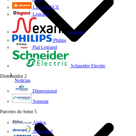
LEDVANCE
Legrand
Nexans
Philips
Pial Legrand
Schneider Electric
Distribuidor
2
Notícias
Dimensional
Sonepar
Parceiro do Setor
5
Abilux
Abracopel