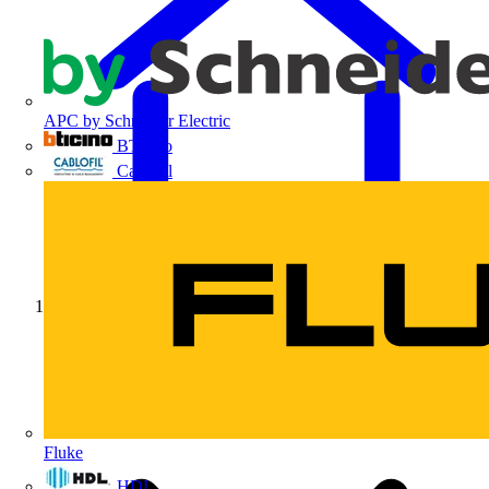
APC by Schneider Electric
BTicino
Cablofil
Início
Fluke
HDL