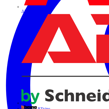
ABB
BTicino