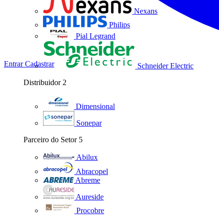
Nexans
Philips
Pial Legrand
Entrar
Cadastrar
Schneider Electric
Distribuidor
2
Dimensional
Sonepar
Parceiro do Setor
5
Abilux
Abracopel
Abreme
Aureside
Procobre