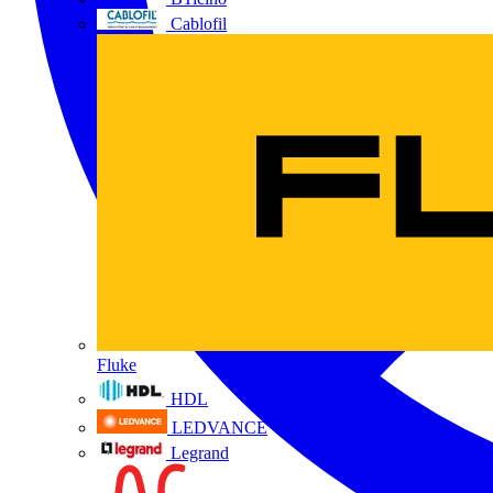
Cablofil
Fluke
HDL
LEDVANCE
Legrand